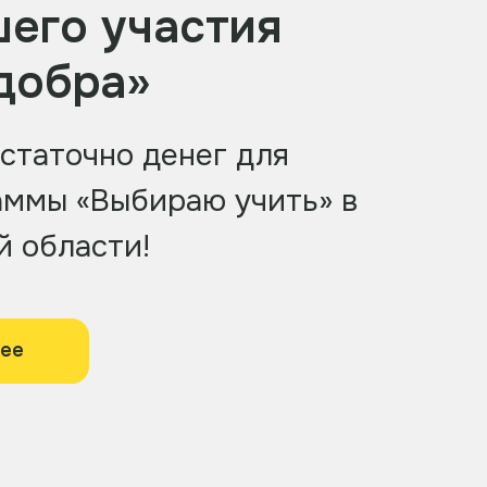
шего участия
 добра»
статочно денег для
аммы «Выбираю учить» в
 области!
нее