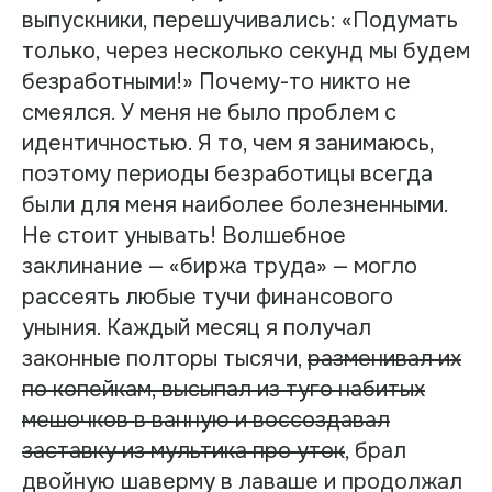
выпускники, перешучивались: «Подумать
только, через несколько секунд мы будем
безработными!» Почему-то никто не
смеялся. У меня не было проблем с
идентичностью. Я то, чем я занимаюсь,
поэтому периоды безработицы всегда
были для меня наиболее болезненными.
Не стоит унывать! Волшебное
заклинание — «биржа труда» — могло
рассеять любые тучи финансового
уныния. Каждый месяц я получал
законные полторы тысячи,
разменивал их
по копейкам, высыпал из туго набитых
мешочков в ванную и воссоздавал
заставку из мультика про уток
, брал
двойную шаверму в лаваше и продолжал