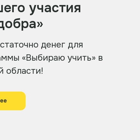
шего участия
 добра»
статочно денег для
аммы «Выбираю учить» в
 области!
нее