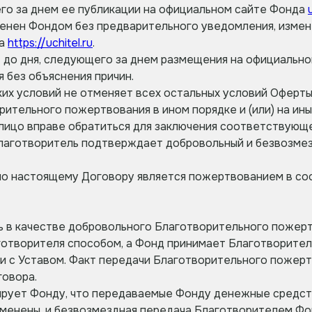
щего за днем ее публикации на официальном сайте Фонда
менен Фондом без предварительного уведомления, измен
да
https://uchitel.ru
.
ет до дня, следующего за днем размещения на официальн
 без объяснения причин.
ких условий не отменяет всех остальных условий Оферты
орительного пожертвования в ином порядке и (или) на и
лицо вправе обратиться для заключения соответствующе
 Благотворитель подтверждает добровольный и безвозме
 по настоящему Договору является пожертвованием в со
ль в качестве добровольного Благотворительного поже
отворителя способом, а Фонд принимает Благотворител
и с Уставом. Факт передачи Благотворительного пожерт
говора.
тирует Фонду, что передаваемые Фонду денежные средс
еменены, и безвозмездная передача Благотворителем Ф