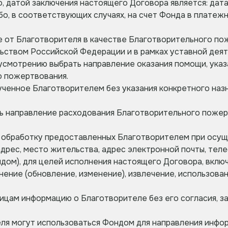
но, датой заключения настоящего Договора является: да
о, в соответствующих случаях, на счет Фонда в платеж
ые от Благотворителя в качестве Благотворительного п
ьством Российской Федерации и в рамках уставной деят
у усмотрению выбрать направление оказания помощи, ук
о пожертвования.
ученное Благотворителем без указания конкретного наз
ь направление расходования Благотворительного пожер
на обработку предоставленных Благотворителем при осу
рес, место жительства, адрес электронной почты, телеф
дом), для целей исполнения настоящего Договора, включ
нение (обновление, изменение), извлечение, использован
 лицам информацию о Благотворителе без его согласия, 
еля могут использоваться Фондом для направления инф