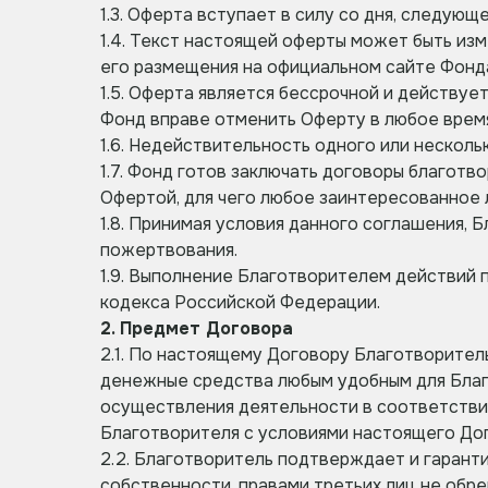
1.3. Оферта вступает в силу со дня, следую
1.4. Текст настоящей оферты может быть из
его размещения на официальном сайте Фон
1.5. Оферта является бессрочной и действу
Фонд вправе отменить Оферту в любое время
1.6. Недействительность одного или несколь
1.7. Фонд готов заключать договоры благотв
Офертой, для чего любое заинтересованное 
1.8. Принимая условия данного соглашения,
пожертвования.
1.9. Выполнение Благотворителем действий
кодекса Российской Федерации.
2. Предмет Договора
2.1. По настоящему Договору Благотворите
денежные средства любым удобным для Благ
осуществления деятельности в соответстви
Благотворителя с условиями настоящего До
2.2. Благотворитель подтверждает и гаран
собственности, правами третьих лиц не обр