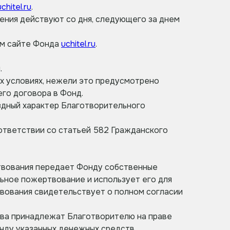
uchitel.ru
.
ения действуют со дня, следующего за днем
ом сайте Фонда
uchitel.ru
.
.
ных условиях, нежели это предусмотрено
го договора в Фонд.
здный характер Благотворительного
ответствии со статьей 582 Гражданского
ртвования передает Фонду собственные
ьное пожертвование и использует его для
вования свидетельствует о полном согласии
тва принадлежат Благотворителю на праве
онду указанных денежных средств