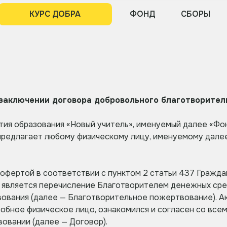
КУРС ДОБРА
ФОНД
СБОРЫ
ПРОЕКТЫ
 заключении договора добровольного благотворител
ия образования «Новый учитель», именуемый далее «Фон
редлагает любому физическому лицу, именуемому далее
й офертой в соответствии с пунктом 2 статьи 4З7 Гражд
ы является перечисление Благотворителем денежных сре
ования (далее — Благотворительное пожертвование). 
собное физическое лицо, ознакомился и согласен со вс
овании (далее — Договор).